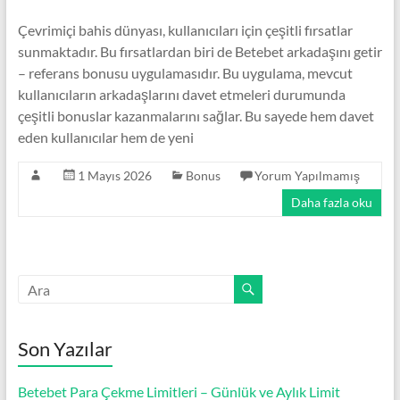
Çevrimiçi bahis dünyası, kullanıcıları için çeşitli fırsatlar
sunmaktadır. Bu fırsatlardan biri de Betebet arkadaşını getir
– referans bonusu uygulamasıdır. Bu uygulama, mevcut
kullanıcıların arkadaşlarını davet etmeleri durumunda
çeşitli bonuslar kazanmalarını sağlar. Bu sayede hem davet
eden kullanıcılar hem de yeni
1 Mayıs 2026
Bonus
Yorum Yapılmamış
Daha fazla oku
Son Yazılar
Betebet Para Çekme Limitleri – Günlük ve Aylık Limit